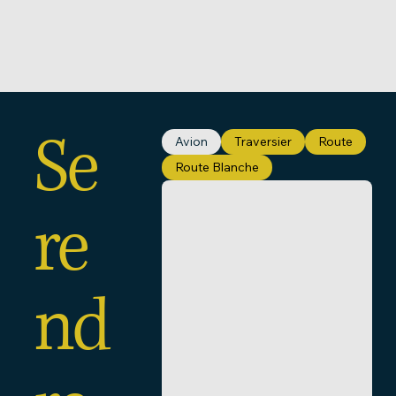
Se
Avion
Traversier
Route
Route Blanche
re
nd